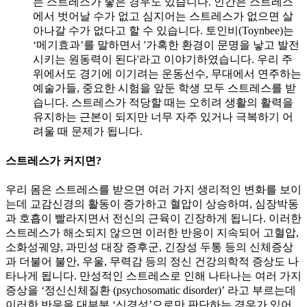
는 스트레스가 좋은 경우도 있습니다. 인간은 스트레스
에서 벗어날 수가 없고 심지어는 스트레스가 없으면 살
아나갈 수가 없다고 할 수 있습니다. 토인비(Toynbee)는
‘메기효과’를 말하면서 '가혹한 환경이 문명을 낳고 발전
시키는 원동력이 된다'라고 이야기하였습니다. 우리 주
위에서도 경기에 이기려는 운동선수, 무대에서 연주하는
예술가들, 중요한 시험을 앞둔 학생 모두 스트레스를 받
습니다. 스트레스가 적당할 때는 오히려 생활의 활력을
유지하는 근본이 되지만 너무 자주 있거나 극복하기 어
려울 때 문제가 됩니다.
스트레스가 커지면?
우리 몸은 스트레스를 받으면 여러 가지 생리적인 변화를 보이
는데 교감신경의 활동이 증가하고 혈압이 상승하며, 심장박동
과 호흡이 빨라지면서 전신의 근육이 긴장하게 됩니다. 이러한
스트레스가 해소되지 않으면 이러한 반응이 지속되어 고혈압,
소화성궤양, 과민성 대장 증후군, 긴장성 두통 등의 신체증상
과 더불어 불안, 우울, 무력감 등의 정신 건강의학적 증상도 나
타나게 됩니다. 만성적인 스트레스로 인해 나타나는 여러 가지
증상을 ‘정신신체질환 (psychosomatic disorder)’ 라고 부르는데
이러한 반응을 대부분 ‘신경성’으로만 판단하는 경우가 있어